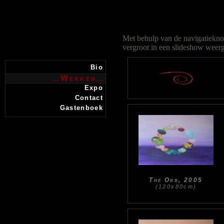
Met behulp van de navigatieknop
vergroot in een slideshow weer
Bio
Werken
…
…
Expo
Contact
Gastenboek
The Orb, 2005
(120x80cm)